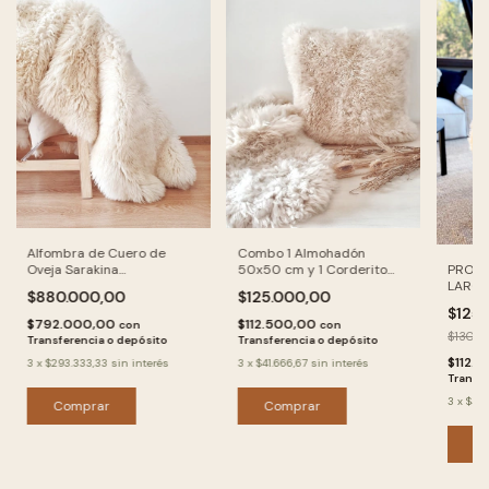
Combo 1 Almohadón
Alfombra de Cuero de
PROMO
50x50 cm y 1 Corderito
Oveja Sarakina
LARGE
80x50 cm (aprox) de
(200x200cm)
$125.000,00
$880.000,00
Cuero de Oveja
$125
$112.500,00
$792.000,00
con
con
$130.0
Transferencia o depósito
Transferencia o depósito
$112.
3
x
$41.666,67
sin interés
3
x
$293.333,33
sin interés
Transfe
3
x
$41.