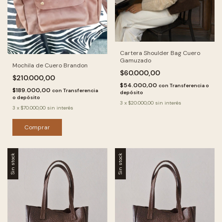
Cartera Shoulder Bag Cuero
Gamuzado
Mochila de Cuero Brandon
$60.000,00
$210.000,00
$54.000,00
con
Transferencia o
$189.000,00
con
Transferencia
depósito
o depósito
3
x
$20.000,00
sin interés
3
x
$70.000,00
sin interés
Comprar
Sin stock
Sin stock