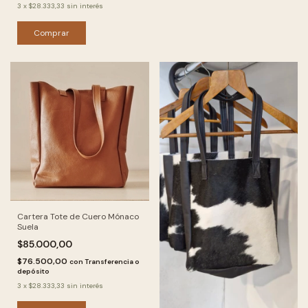
3
x
$28.333,33
sin interés
Comprar
Cartera Tote de Cuero Mónaco
Suela
$85.000,00
$76.500,00
con
Transferencia o
depósito
3
x
$28.333,33
sin interés