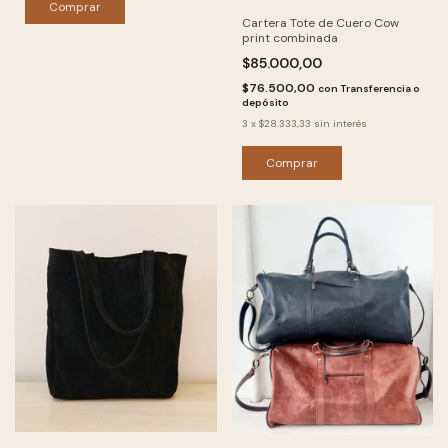
Comprar
Cartera Tote de Cuero Cow
print combinada
$85.000,00
$76.500,00
con
Transferencia o
depósito
3
x
$28.333,33
sin interés
Comprar