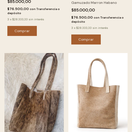
$85.000,00
Gamuzado Marron Habano
$76.500,00
con
Transferencia o
$85.000,00
depósito
$76.500,00
con
Transferencia o
3
x
$28.333,33
sin interés
depósito
3
x
$28.333,33
sin interés