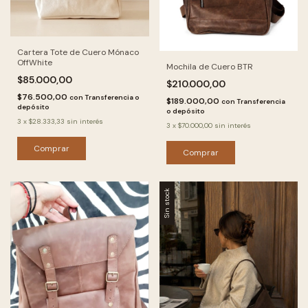
Cartera Tote de Cuero Mónaco
OffWhite
Mochila de Cuero BTR
$85.000,00
$210.000,00
$76.500,00
con
Transferencia o
$189.000,00
con
Transferencia
depósito
o depósito
3
x
$28.333,33
sin interés
3
x
$70.000,00
sin interés
Comprar
Comprar
Sin stock