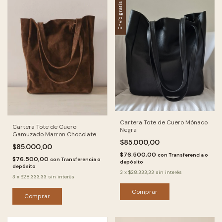
Envío gratis
Cartera Tote de Cuero Mónaco
Cartera Tote de Cuero
Negra
Gamuzado Marron Chocolate
$85.000,00
$85.000,00
$76.500,00
con
Transferencia o
$76.500,00
con
Transferencia o
depósito
depósito
3
x
$28.333,33
sin interés
3
x
$28.333,33
sin interés
Comprar
Comprar