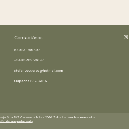
Contactános
5491131959697
+54911-31959697
stefanoscueros@hotmail.com
Suipacha 837, CABA.
ja, Silla BKF, Carteras y Más - 2026. Todos los derechos reservados.
otón de arrepentimiento