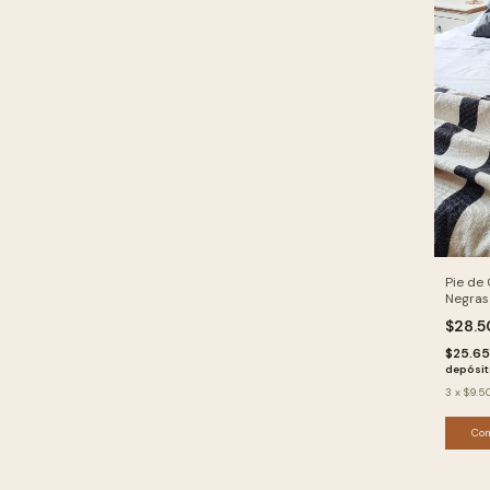
Pie de
Negras
$28.
$25.6
depósi
3
x
$9.5