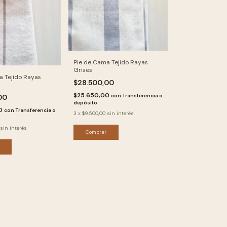
Pie de Cama Tejido Rayas
Grises
a Tejido Rayas
$28.500,00
$25.650,00
con
Transferencia o
00
depósito
00
con
Transferencia o
3
x
$9.500,00
sin interés
sin interés