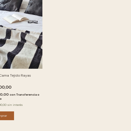
 Cama Tejido Rayas
500,00
50,00
con
Transferencia o
to
00,00
sin interés