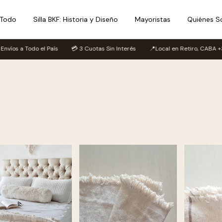
 Todo
Silla BKF: Historia y Diseño
Mayoristas
Quiénes 
os a Todo el País
💳 3 Cuotas Sin Interés
📍Local en Retiro, CABA +30 