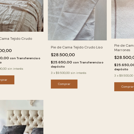
 Cama Tejido Crudo
Pie de Cam
Pie de Cama Tejido Crudo Liso
Marrones
500,00
$28.500,00
$28.500,
50,00
con
Transferencia o
$25.650,00
to
con
Transferencia o
$25.650,
depósito
00,00
sin interés
depósito
3
x
$9.500,00
sin interés
3
x
$9.500,00