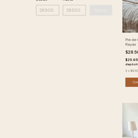
Aplicar
Pie de
Rayas
$28.
$25.6
depósi
3
x
$9.5