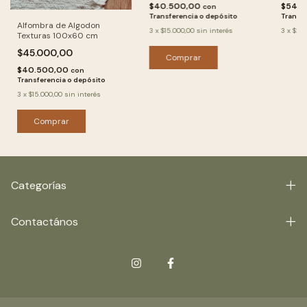
$54.
$40.500,00
con
Transfe
Transferencia o depósito
Alfombra de Algodon
3
x
$20.
3
x
$15.000,00
sin interés
Texturas 100x60 cm
$45.000,00
$40.500,00
con
Transferencia o depósito
3
x
$15.000,00
sin interés
Categorías
Contactános