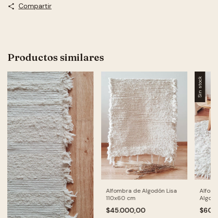
Compartir
Productos similares
Sin stock
Alfomb
Alfombra de Algodón Lisa
Algod
110x60 cm
diame
$60.
$45.000,00