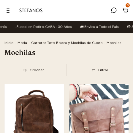
0
erés
📍Local en Retiro, CABA +30 Años
🚛 Envíos a Todo el País
💳 3
Inicio
.
Moda
.
Carteras Tote, Bolsos y Mochilas de Cuero
.
Mochilas
Mochilas
Ordenar
Filtrar